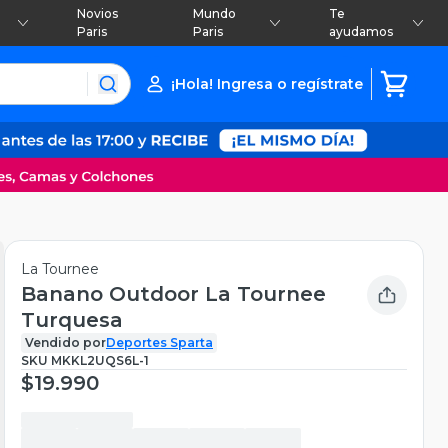
Novios
Mundo
Te
Paris
Paris
ayudamos
¡Hola! Ingresa o regístrate
La Tournee
Banano Outdoor La Tournee
Turquesa
Vendido por
Deportes Sparta
SKU
MKKL2UQS6L-1
$19.990