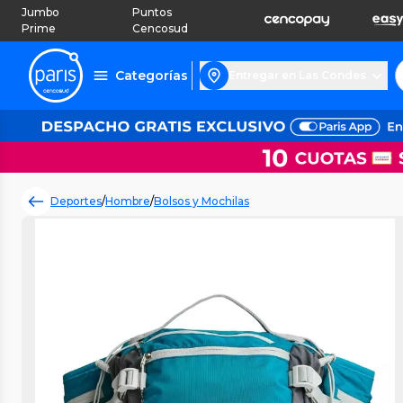
Jumbo
Puntos
Prime
Cencosud
Categorías
Entregar en Las Condes
Deportes
/
Hombre
/
Bolsos y Mochilas