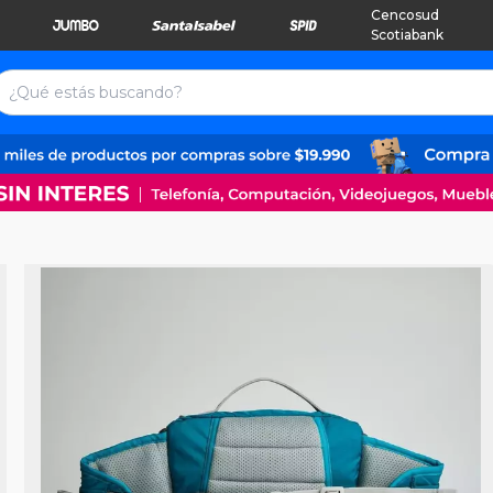
Cencosud
Scotiabank