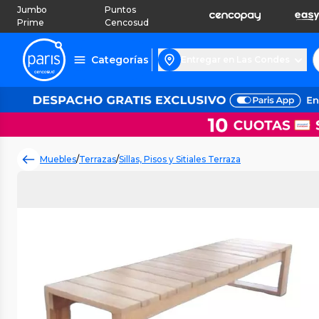
Jumbo
Puntos
Prime
Cencosud
Categorías
Entregar en Las Condes
Muebles
/
Terrazas
/
Sillas, Pisos y Sitiales Terraza