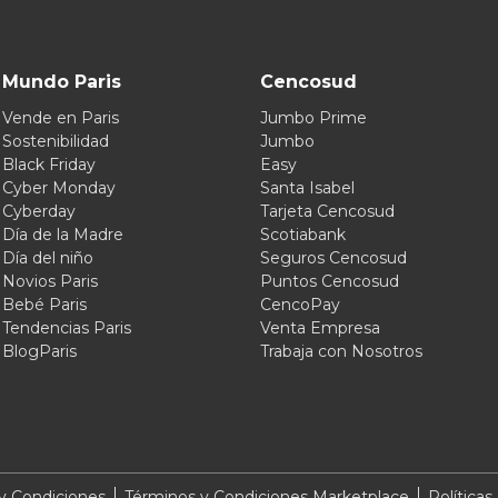
Mundo Paris
Cencosud
Vende en Paris
Jumbo Prime
Sostenibilidad
Jumbo
Black Friday
Easy
Cyber Monday
Santa Isabel
Cyberday
Tarjeta Cencosud
Día de la Madre
Scotiabank
Día del niño
Seguros Cencosud
Novios Paris
Puntos Cencosud
Bebé Paris
CencoPay
Tendencias Paris
Venta Empresa
BlogParis
Trabaja con Nosotros
y Condiciones
Términos y Condiciones Marketplace
Políticas