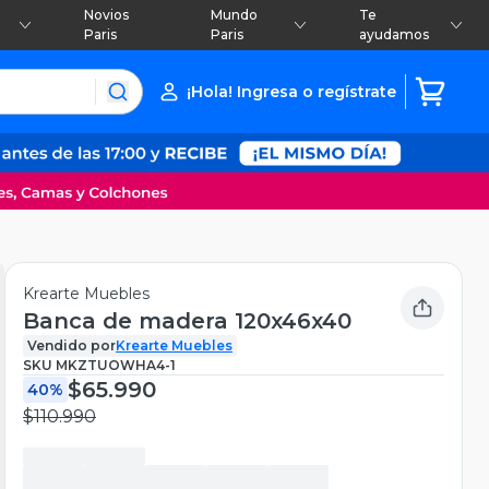
Novios
Mundo
Te
Paris
Paris
ayudamos
¡Hola! Ingresa o regístrate
Krearte Muebles
Banca de madera 120x46x40
Vendido por
Krearte Muebles
SKU
MKZTUOWHA4-1
$65.990
40%
$110.990