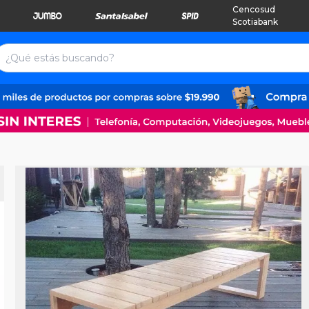
Cencosud
Scotiabank