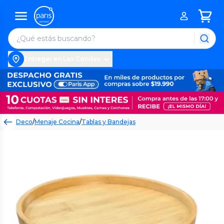
Entregar en Las Condes
Deco
/
Menaje Cocina
/
Tablas y Bandejas