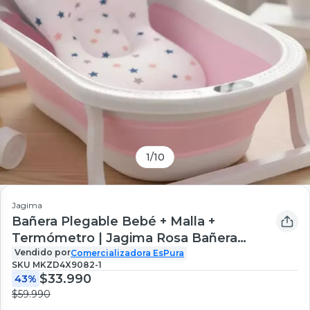
1
/
10
Jagima
Bañera Plegable Bebé + Malla +
Termómetro | Jagima Rosa Bañera
Digital
Vendido por
Comercializadora EsPura
SKU
MKZD4X9082-1
$33.990
43%
$59.990