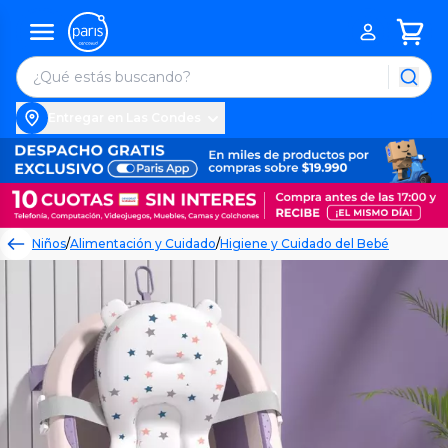
Entregar en Las Condes
Niños
/
Alimentación y Cuidado
/
Higiene y Cuidado del Bebé