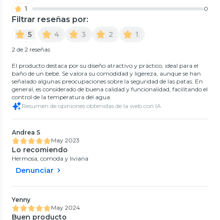
1
0
Filtrar reseñas por:
5
4
3
2
1
2 de 2 reseñas
El producto destaca por su diseño atractivo y práctico, ideal para el
baño de un bebé. Se valora su comodidad y ligereza, aunque se han
señalado algunas preocupaciones sobre la seguridad de las patas. En
general, es considerado de buena calidad y funcionalidad, facilitando el
control de la temperatura del agua.
Resumen de opiniones obtenidas de la web con IA
Andrea S
May 2023
Lo recomiendo
Hermosa, comoda y liviana
Denunciar
Yenny
May 2024
Buen producto