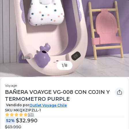
1
/
8
Voyage
BAÑERA VOAYGE VG-008 CON COJIN Y
TERMOMETRO PURPLE
Vendido por
Outlet Voyage Chile
SKU
MKQXZIPZLL-1
5
(
3
)
$32.990
52%
$69.990