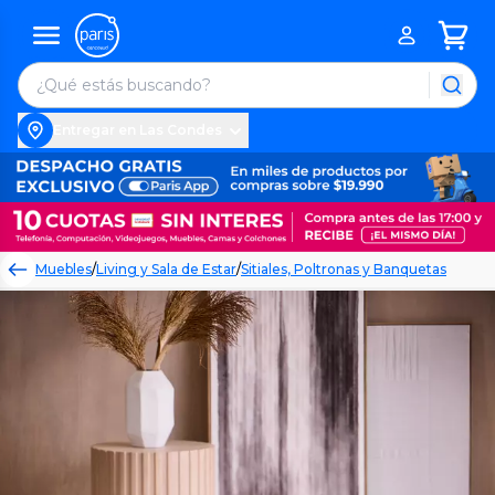
Entregar en Las Condes
Muebles
/
Living y Sala de Estar
/
Sitiales, Poltronas y Banquetas