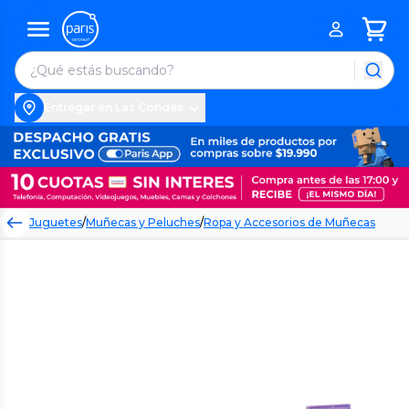
Entregar en Las Condes
Juguetes
/
Muñecas y Peluches
/
Ropa y Accesorios de Muñecas