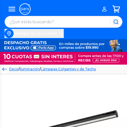
Entregar en Las Condes
Deco
/
Iluminación
/
Lámparas Colgantes y de Techo