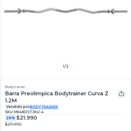
1
/
3
Bodytrainer
Barra Preolimpica Bodytrainer Curva Z
1.2M
Vendido por
BODYTRAINER
SKU
MK48DSTJKU-4
$21.990
26%
$29.990