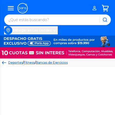
Entregar en Las Condes
Deportes
/
Fitness
/
Bancas de Ejercicios