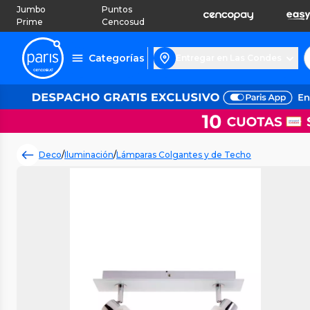
Jumbo
Puntos
Prime
Cencosud
Categorías
Entregar en Las Condes
Deco
/
Iluminación
/
Lámparas Colgantes y de Techo