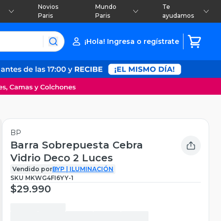
Novios
Mundo
Te
Paris
Paris
ayudamos
¡Hola! Ingresa o regístrate
BP
Barra Sobrepuesta Cebra
Vidrio Deco 2 Luces
Vendido por
BYP | ILUMINACIÓN
SKU
MKWG4FI6YY-1
$29.990