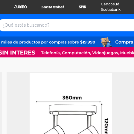
Cencosud
Scotiabank