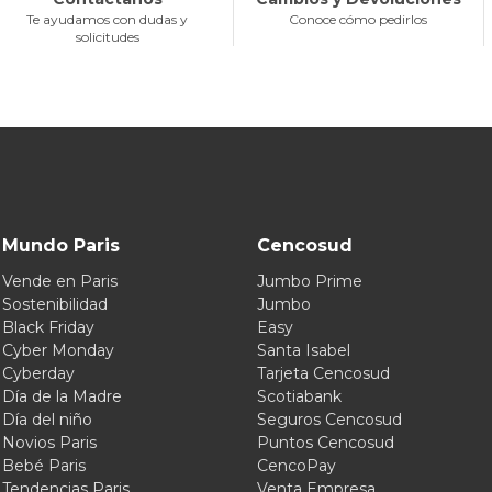
Te ayudamos con dudas y
Conoce cómo pedirlos
solicitudes
Mundo Paris
Cencosud
Vende en Paris
Jumbo Prime
Sostenibilidad
Jumbo
Black Friday
Easy
Cyber Monday
Santa Isabel
Cyberday
Tarjeta Cencosud
Día de la Madre
Scotiabank
Día del niño
Seguros Cencosud
Novios Paris
Puntos Cencosud
Bebé Paris
CencoPay
Tendencias Paris
Venta Empresa