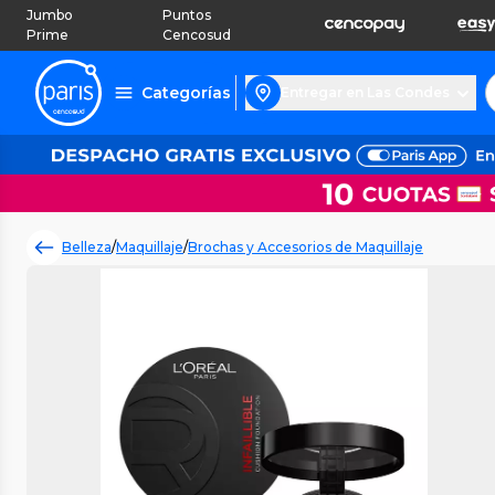
Jumbo
Puntos
Prime
Cencosud
Categorías
Entregar en Las Condes
Belleza
/
Maquillaje
/
Brochas y Accesorios de Maquillaje