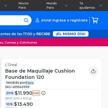
Novios
Mundo
Te
Paris
Paris
ayudamos
¡Hola! Ingresa o regístrate
L'Oréal
Base de Maquillaje Cushion
Foundation 120
Vendido por
Paris
SKU
459540999
$11.990
20%
(
$109.000 x 100 g
)
$13.490
10%