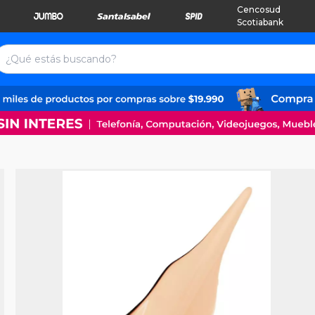
Cencosud
Scotiabank