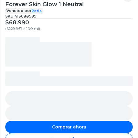
Forever Skin Glow 1 Neutral
Vendido por
Paris
SKU
413688999
$68.990
(
$229.967 x 100 ml
)
Comprar ahora