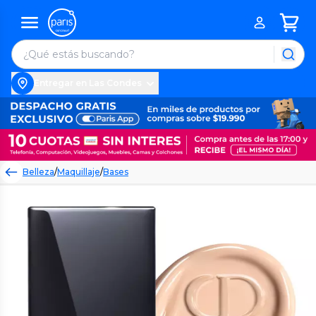
Entregar en Las Condes
Belleza
/
Maquillaje
/
Bases