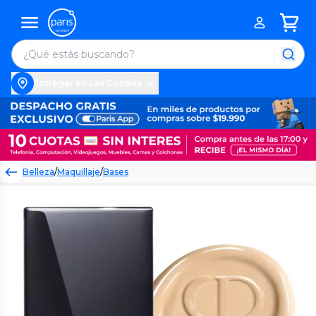
Entregar en Las Condes
Belleza
/
Maquillaje
/
Bases