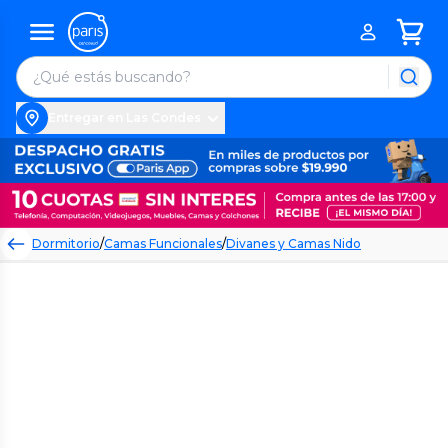
Entregar en Las Condes
Dormitorio
/
Camas Funcionales
/
Divanes y Camas Nido