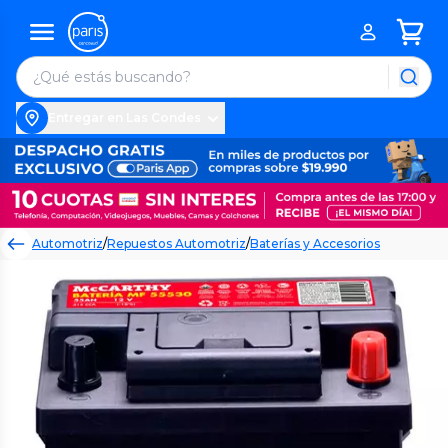
Entregar en Las Condes
Automotriz
/
Repuestos Automotriz
/
Baterías y Accesorios