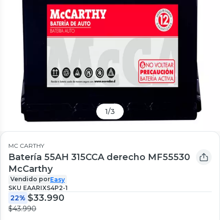
1
/
3
MC CARTHY
Batería 55AH 315CCA derecho MF55530
McCarthy
Vendido por
Easy
SKU
EAARIXS4P2-1
$33.990
22%
$43.990