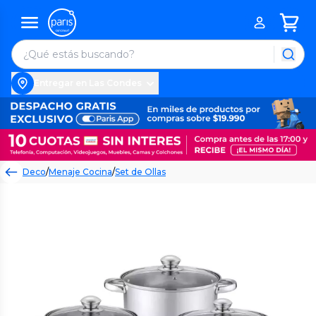
Entregar en Las Condes
Deco
/
Menaje Cocina
/
Set de Ollas