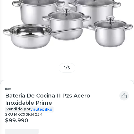
1
/
3
Ilko
Bateria De Cocina 11 Pzs Acero
Inoxidable Prime
Vendido por
virutex ilko
SKU
MKCX0KI4GJ-1
$99.990