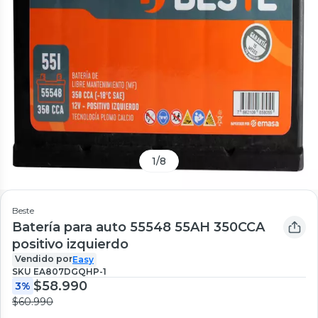
1
/
8
Beste
Batería para auto 55548 55AH 350CCA
positivo izquierdo
Vendido por
Easy
SKU
EA807DGQHP-1
$58.990
3%
$60.990