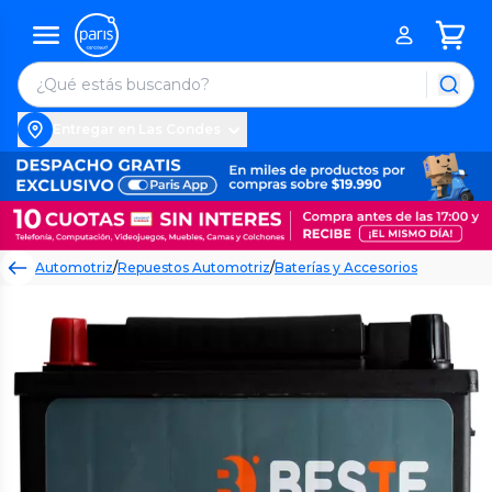
Entregar en Las Condes
Automotriz
/
Repuestos Automotriz
/
Baterías y Accesorios