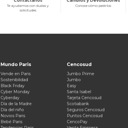
Contáctanos
Cambios y Devoluciones
Te ayudamos con dudas y
Conoce cómo pedirlos
solicitudes
Mundo Paris
Cencosud
Vende en Paris
Jumbo Prime
Sostenibilidad
Jumbo
Black Friday
Easy
Cyber Monday
Santa Isabel
Cyberday
Tarjeta Cencosud
Día de la Madre
Scotiabank
Día del niño
Seguros Cencosud
Novios Paris
Puntos Cencosud
Bebé Paris
CencoPay
Tendencias Paris
Venta Empresa