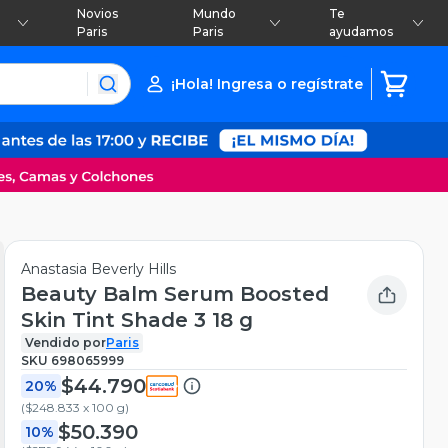
Novios
Mundo
Te
Paris
Paris
ayudamos
¡Hola! Ingresa o regístrate
Anastasia Beverly Hills
Beauty Balm Serum Boosted
Skin Tint Shade 3 18 g
Vendido por
Paris
SKU
698065999
$44.790
20%
(
$248.833 x 100 g
)
$50.390
10%