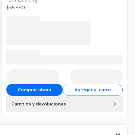
(
$279.944 x 100 g
)
$55.990
Comprar ahora
Agregar al carro
Cambios y devoluciones