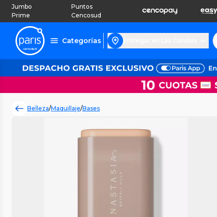
Jumbo
Puntos
Prime
Cencosud
Categorías
Entregar en Las Condes
Belleza
/
Maquillaje
/
Bases