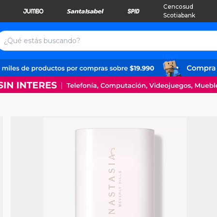
Cencosud
Scotiabank