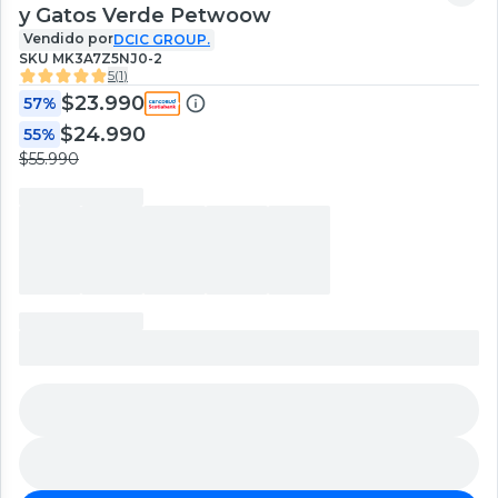
y Gatos Verde Petwoow
Vendido por
DCIC GROUP.
SKU
MK3A7Z5NJ0-2
5
(
1
)
$23.990
57%
$24.990
55%
$55.990