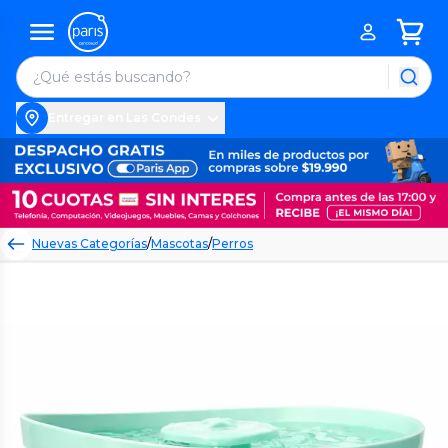
Entregar en Las Condes
Nuevas Categorías
/
Mascotas
/
Perros