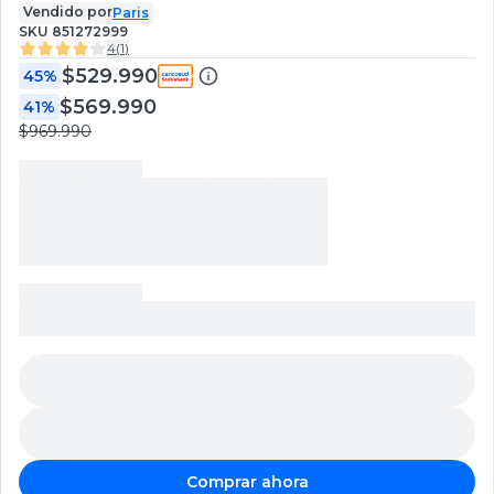
Vendido por
Paris
SKU
851272999
4
(
1
)
$529.990
45%
$569.990
41%
$969.990
Comprar ahora