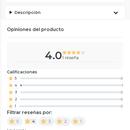
Descripción
Opiniones del producto
4.0
1 reseña
Calificaciones
5
0
4
1
3
0
2
0
1
0
Filtrar reseñas por:
5
4
3
2
1