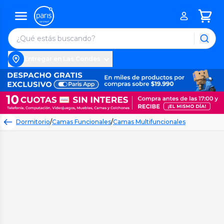
Entregar en Las Condes
Dormitorio
/
Camas Funcionales
/
Camas Multifuncionales