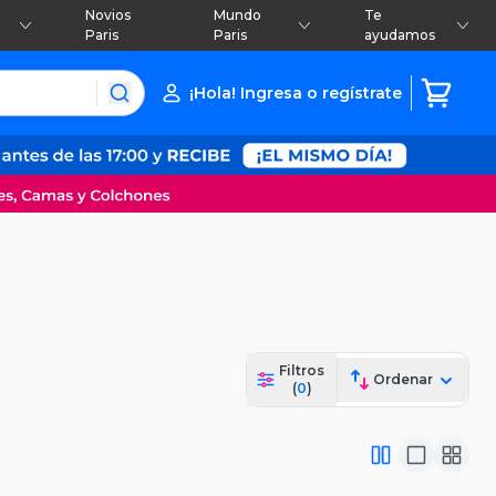
Novios
Mundo
Te
Paris
Paris
ayudamos
¡Hola! Ingresa o regístrate
Filtros
Ordenar
(
0
)