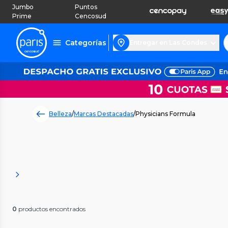
Jumbo
Puntos
Prime
Cencosud
Categorías
Entregar en Las Condes
Belleza
/
Marcas Destacadas
/
Physicians Formula
0
productos encontrados