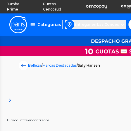
Jumbo
Puntos
Prime
Cencosud
Categorías
Entregar en Las Condes
Belleza
/
Marcas Destacadas
/
Sally Hansen
0
productos encontrados