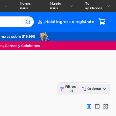
Novios
Mundo
Te
Paris
Paris
ayudamos
¡Hola! Ingresa o regístrate
Filtros
Ordenar
(
0
)