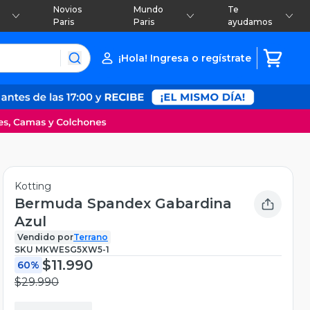
Novios
Mundo
Te
Paris
Paris
ayudamos
¡Hola! Ingresa o regístrate
Kotting
Bermuda Spandex Gabardina
Azul
Vendido por
Terrano
SKU
MKWESG5XW5-1
$11.990
60%
$29.990