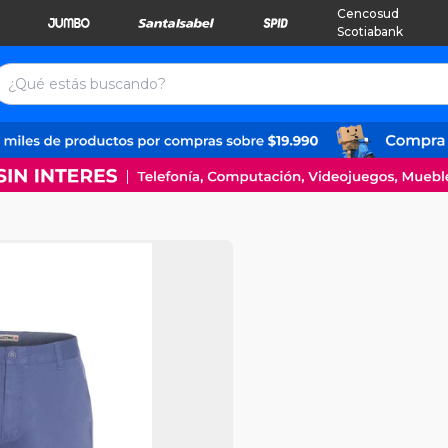
Cencosud
Scotiabank