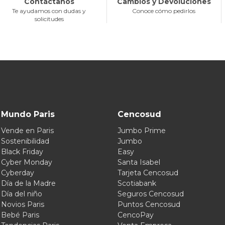
Contáctanos
Cambios y Devoluciones
Te ayudamos con dudas y
Conoce cómo pedirlos
solicitudes
Mundo Paris
Cencosud
Vende en Paris
Jumbo Prime
Sostenibilidad
Jumbo
Black Friday
Easy
Cyber Monday
Santa Isabel
Cyberday
Tarjeta Cencosud
Día de la Madre
Scotiabank
Día del niño
Seguros Cencosud
Novios Paris
Puntos Cencosud
Bebé Paris
CencoPay