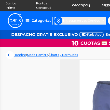
Jumbo
Puntos
Prime
Cencosud
Categorías
Entregar en Las Condes
Hombre
/
Moda Hombre
/
Shorts y Bermudas