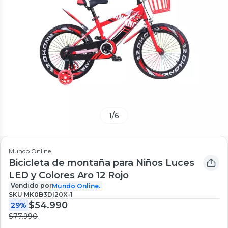
1
/
6
Mundo Online
Bicicleta de montaña para Niños Luces
LED y Colores Aro 12 Rojo
Vendido por
Mundo Online.
SKU
MK0B3DI20X-1
$54.990
29%
$77.990