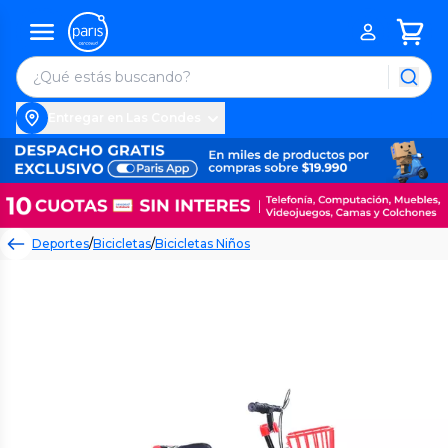
Entregar en Las Condes
Deportes
/
Bicicletas
/
Bicicletas Niños