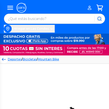
Entregar en Las Condes
Deportes
/
Bicicletas
/
Mountain Bike