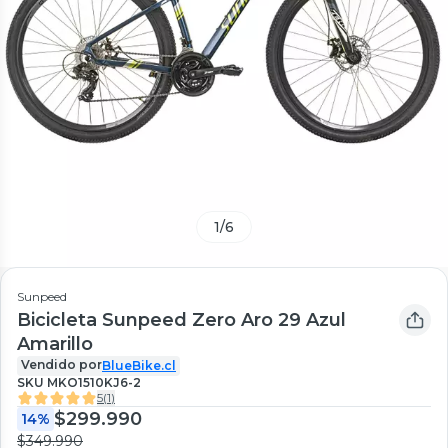
1
/
6
Sunpeed
Bicicleta Sunpeed Zero Aro 29 Azul
Amarillo
Vendido por
BlueBike.cl
SKU
MKO1510KJ6-2
5
(
1
)
$299.990
14%
$349.990