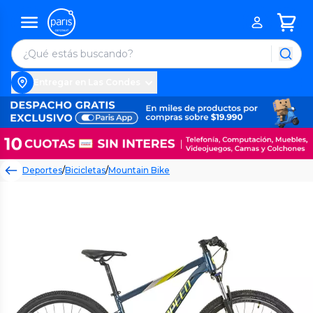
Entregar en Las Condes
Deportes
/
Bicicletas
/
Mountain Bike