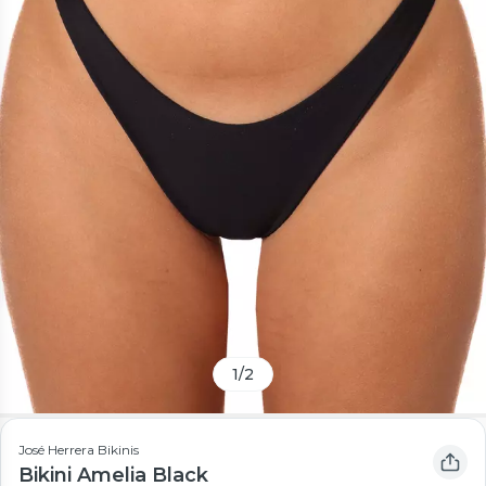
1
/
2
José Herrera Bikinis
Bikini Amelia Black