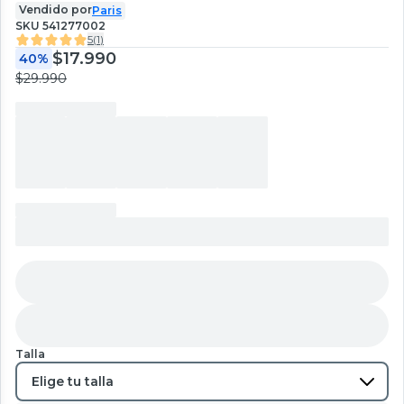
Vendido por
Paris
SKU
541277002
5
(
1
)
$17.990
40%
$29.990
Talla