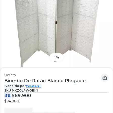
1
/
4
Sorento
Biombo De Ratán Blanco Plegable
Vendido por
Colateral
SKU
MKZGLPWOBI-1
$89.900
5%
$94.900