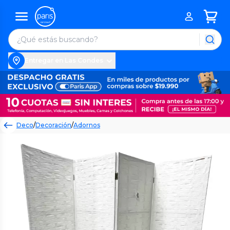
Entregar en Las Condes
Deco
/
Decoración
/
Adornos