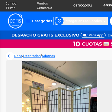
Jumbo
Puntos
Prime
Cencosud
Categorías
Entregar en Las Condes
Deco
/
Decoración
/
Adornos