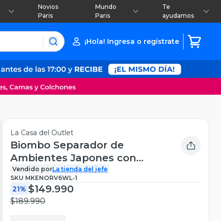
Novios
Mundo
Te
Paris
Paris
ayudamos
¡Hola! Ingresa o regístrate
La Casa del Outlet
Biombo Separador de
Ambientes Japones con
Papel Shojji De 4 Paneles
Vendido por
La tienda del jefe
SKU
MKENORV6WL-1
$149.990
21%
$189.990