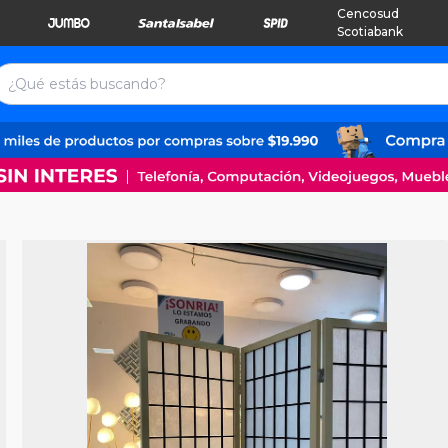
Cencosud
Scotiabank