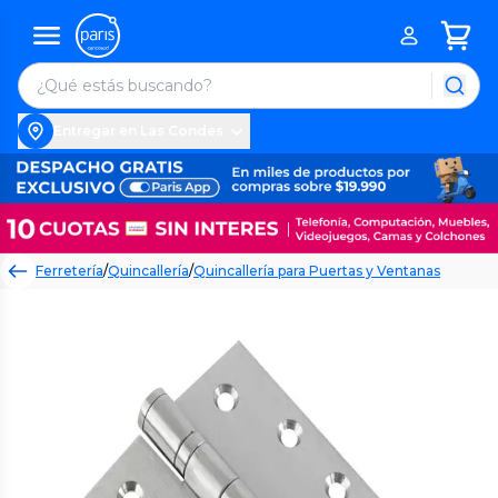
Entregar en Las Condes
Ferretería
/
Quincallería
/
Quincallería para Puertas y Ventanas