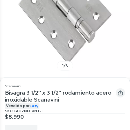
1
/
3
Scanavini
Bisagra 3 1/2'' x 3 1/2'' rodamiento acero
inoxidable Scanavini
Vendido por
Easy
SKU
EAHZNF0RNT-1
$8.990