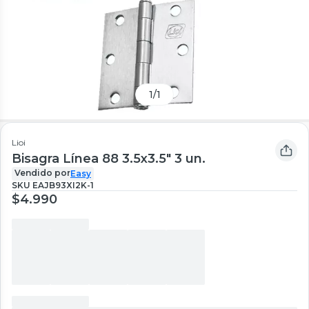
1
/
1
Lioi
Bisagra Línea 88 3.5x3.5" 3 un.
Vendido por
Easy
SKU
EAJB93XI2K-1
$4.990