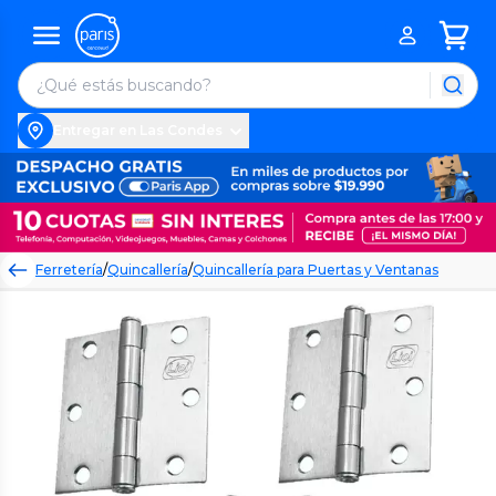
Entregar en Las Condes
Ferretería
/
Quincallería
/
Quincallería para Puertas y Ventanas