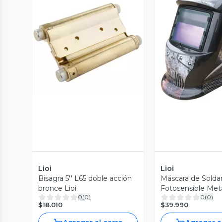
Vista Previa
Vista P
Lioi
Lioi
Bisagra 5'' L65 doble acción
Máscara de Solda
bronce Lioi
Fotosensible Meta
0
(
0
)
0
(
0
)
$18.010
$39.990