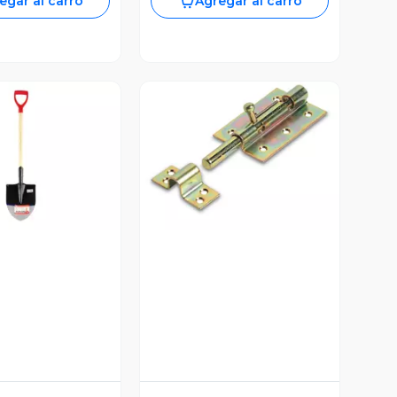
egar al carro
Agregar al carro
ista Previa
Vista Previa