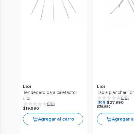
Vista Previa
Vista P
Lioi
Lioi
Tendedero para calefactor
Tabla planchar Tor
0
(
0
)
Lioi
$27.990
30%
0
(
0
)
$39.990
$19.990
Agregar al carro
Agregar a