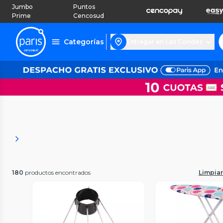
Jumbo
Puntos
Prime
Cencosud
Categorías
Entregar en Las Condes
180
productos encontrados
Limpiar 