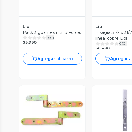
Lioi
Lioi
Pack 3 guantes nitrilo Force.
Bisagra 31/2 x 31/
0
(
0
)
lineal cobre Lioi
$3.990
0
(
0
)
$6.490
Agregar al carro
Agregar a
Vista Previa
Vista P