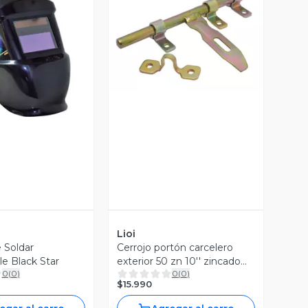
Vista Previa
ista Previa
Lioi
 Soldar
Cerrojo portón carcelero
le Black Star
exterior 50 zn 10'' zincado
0
(
0
)
0
(
0
)
Lioi
$15.990