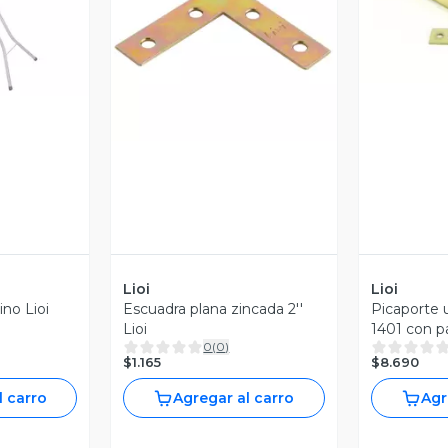
V
revia
Vista Previa
Lioi
Lioi
ino Lioi
Escuadra plana zincada 2''
Picaporte
Lioi
1401 con 
0
(
0
)
Lioi
$1.165
$8.690
l carro
Agregar al carro
Agr