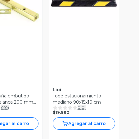
ista Previa
Vista Previa
Lioi
 uña embutido
Tope estacionamiento
palanca 200 mm
mediano 90x15x10 cm
0
(
0
)
0
(
0
)
$19.990
egar al carro
Agregar al carro