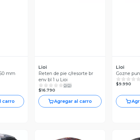
Lioi
Lioi
 160 mm
Reten de pie c/resorte br
Gozne punt
env bl 1 u Lioi
$9.990
0
(
0
)
$16.790
l carro
Agregar al carro
Agr