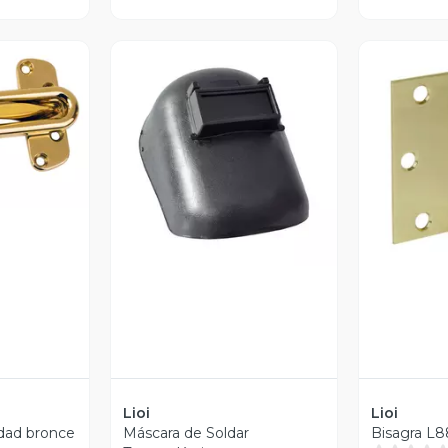
revia
Vista Previa
V
Lioi
Lioi
idad bronce
Máscara de Soldar
Bisagra L88