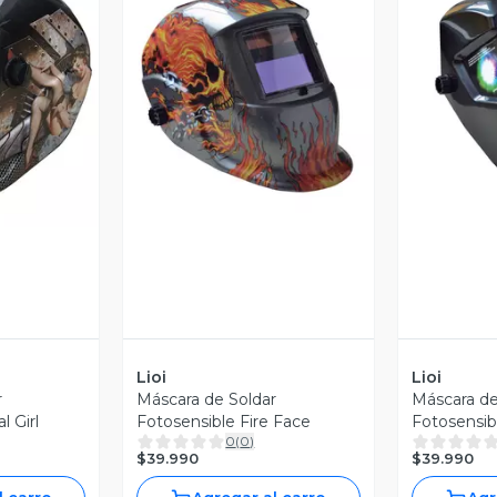
Vista Previa
V
revia
Lioi
Lioi
r
Máscara de Soldar
Máscara de
l Girl
Fotosensible Fire Face
Fotosensib
0
(
0
)
$39.990
$39.990