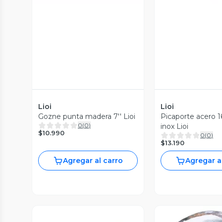
Lioi
Lioi
Gozne punta madera 7'' Lioi
Picaporte acero
0
(
0
)
inox Lioi
$10.990
0
(
0
)
$13.190
Agregar al carro
Agregar a