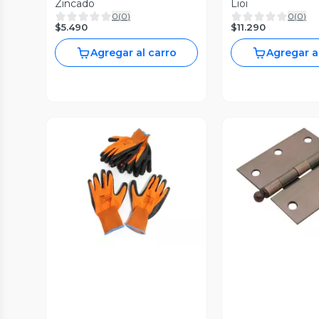
Zincado
Lioi
0
(
0
)
0
(
0
)
$5.490
$11.290
Agregar al carro
Agregar a
Vista P
Vista Previa