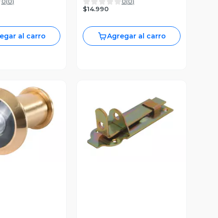
0
(
0
)
0
(
0
)
$14.990
egar al carro
Agregar al carro
ista Previa
Vista Previa