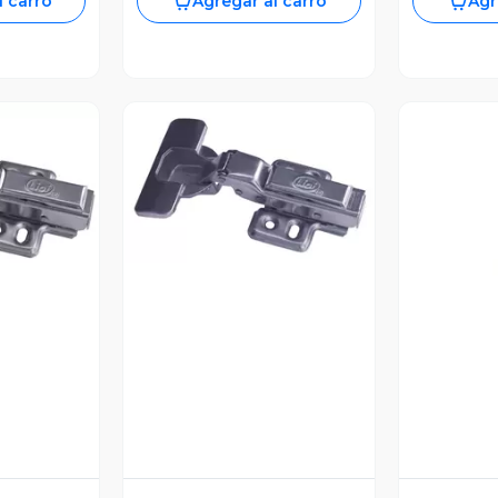
l carro
Agregar al carro
Agr
Vista Previa
revia
V