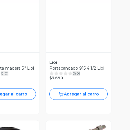
Lioi
a madera 5'' Lioi
Portacandado 915 4 1/2 Lioi
0
(
0
)
0
(
0
)
$7.690
egar al carro
Agregar al carro