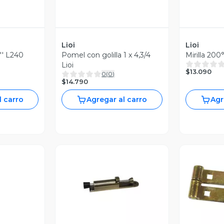
Lioi
Lioi
2'' L240
Pomel con golilla 1 x 4,3/4
Mirilla 200°
Lioi
$13.090
0
(
0
)
$14.790
l carro
Agregar al carro
Agr
revia
Vista Previa
V