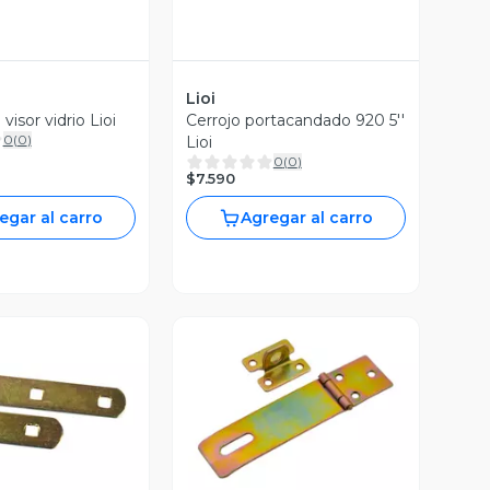
Lioi
 visor vidrio Lioi
Cerrojo portacandado 920 5''
0
(
0
)
Lioi
0
(
0
)
$7.590
egar al carro
Agregar al carro
ista Previa
Vista Previa