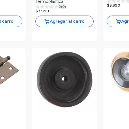
Termoplástica
$3.390
0
(
0
)
$3.990
l carro
Agregar al carro
Agr
revia
V
Vista Previa