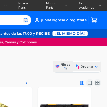
Novios
Mundo
Te
Paris
Paris
ayudamos
¡Hola! Ingresa o regístrate
Filtros
Ordenar
(
1
)