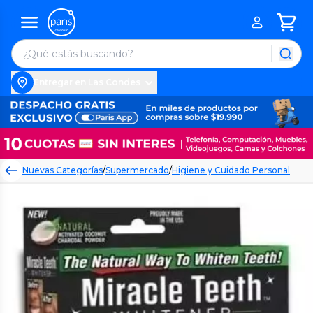
Entregar en Las Condes
Nuevas Categorías
/
Supermercado
/
Higiene y Cuidado Personal