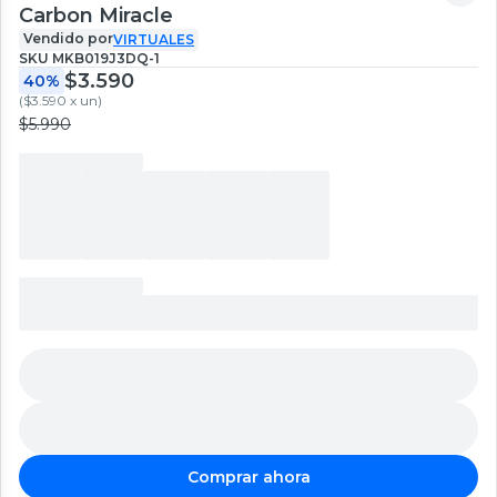
Carbon Miracle
Vendido por
VIRTUALES
SKU
MKB019J3DQ-1
$3.590
40%
(
$3.590 x un
)
$5.990
Comprar ahora