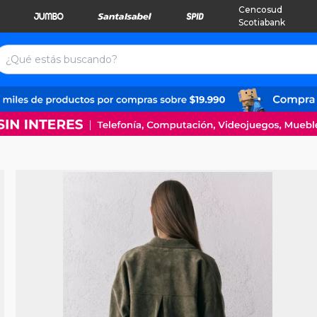
Cencosud
Scotiabank