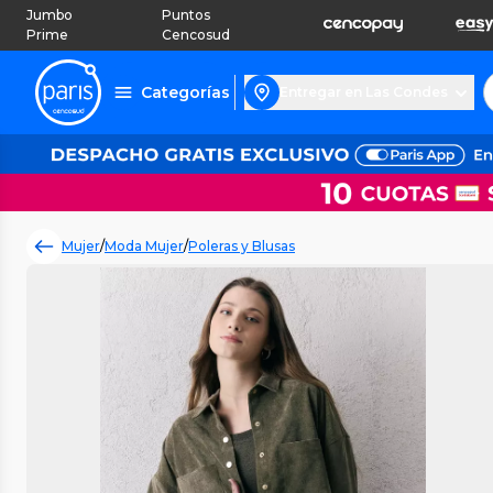
Jumbo
Puntos
Prime
Cencosud
Categorías
Entregar en Las Condes
Mujer
/
Moda Mujer
/
Poleras y Blusas