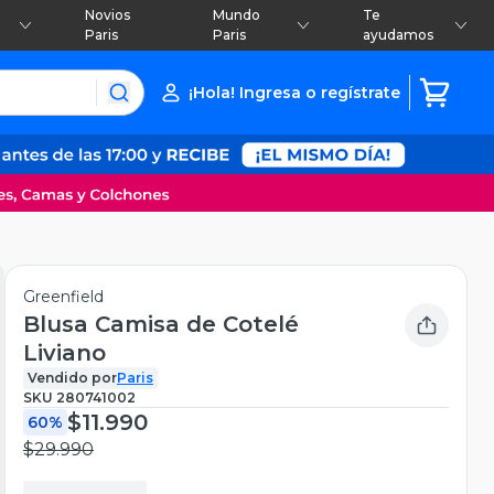
Novios
Mundo
Te
Paris
Paris
ayudamos
¡Hola! Ingresa o regístrate
Greenfield
Blusa Camisa de Cotelé
Liviano
Vendido por
Paris
SKU
280741002
$11.990
60%
$29.990