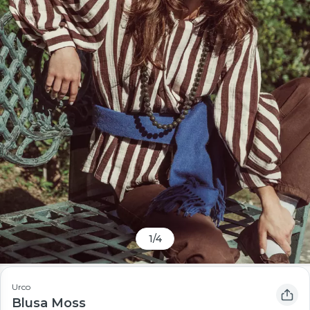
1
/
4
Urco
Blusa Moss