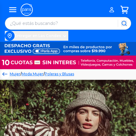
Entregar en Las Condes
Mujer
/
Moda Mujer
/
Poleras y Blusas