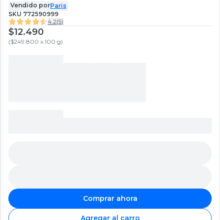
Vendido por
Paris
SKU
772590999
4.2
(
5
)
$12.490
(
$249.800 x 100 g
)
Comprar ahora
Agregar al carro