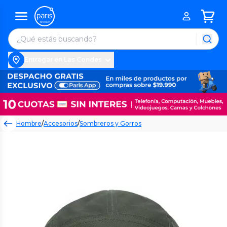
Entregar en Las Condes
Hombre
/
Accesorios
/
Sombreros y Gorros