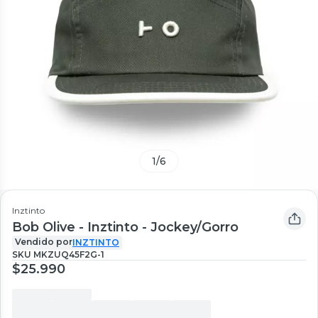
1
/
6
Inztinto
Bob Olive - Inztinto - Jockey/Gorro
Vendido por
INZTINTO
SKU
MKZUQ45F2G-1
$25.990