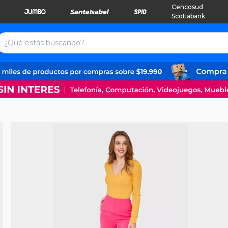
Cencosud
Scotiabank