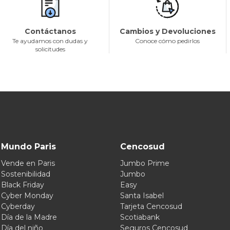
Contáctanos
Cambios y Devoluciones
Te ayudamos con dudas y
Conoce cómo pedirlos
solicitudes
Mundo Paris
Cencosud
Vende en Paris
Jumbo Prime
Sostenibilidad
Jumbo
Black Friday
Easy
Cyber Monday
Santa Isabel
Cyberday
Tarjeta Cencosud
Día de la Madre
Scotiabank
Día del niño
Seguros Cencosud