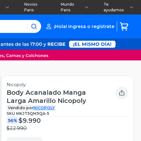
Novios
Mundo
Te
Paris
Paris
ayudamos
¡Hola! Ingresa o regístrate
Nicopoly
Body Acanalado Manga
Larga Amarillo Nicopoly
Vendido por
NICOPOLY
SKU
MKJT5QM3QA-5
$9.990
56%
$22.990