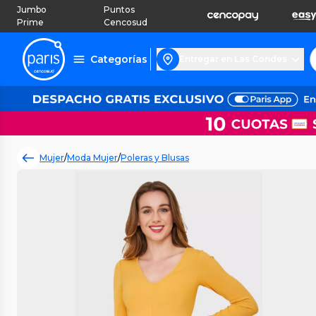
Jumbo
Puntos
Prime
Cencosud
Categorías
Entregar en Las Condes
Mujer
/
Moda Mujer
/
Poleras y Blusas