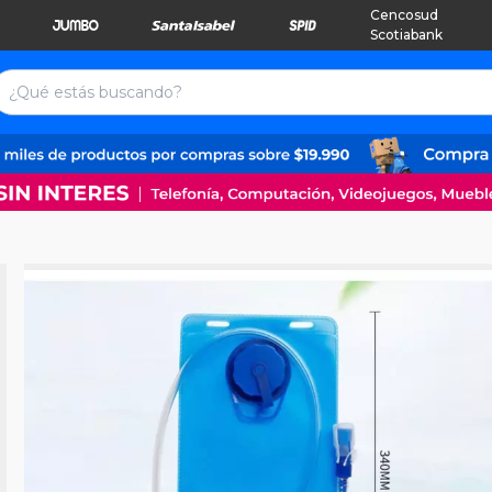
Cencosud
Scotiabank