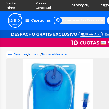
Jumbo
Puntos
Prime
Cencosud
Categorías
Entregar en Las Condes
Deportes
/
Hombre
/
Bolsos y Mochilas