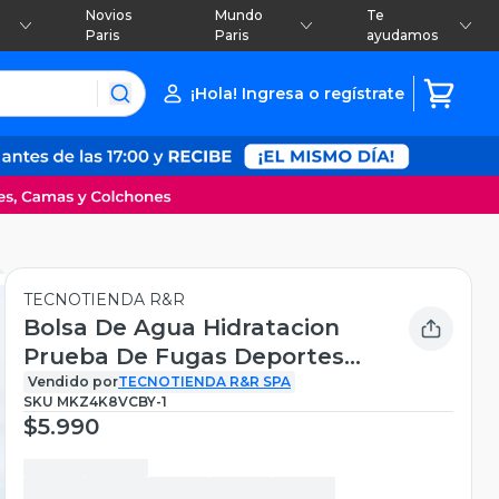
Novios
Mundo
Te
Paris
Paris
ayudamos
¡Hola! Ingresa o regístrate
TECNOTIENDA R&R
Bolsa De Agua Hidratacion
Prueba De Fugas Deportes
Ciclismo
Vendido por
TECNOTIENDA R&R SPA
SKU
MKZ4K8VCBY-1
$5.990