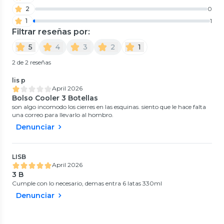
2
0
1
1
Filtrar reseñas por:
5
4
3
2
1
2 de 2 reseñas
lis p
April 2026
Bolso Cooler 3 Botellas
son algo incomodo los cierres en las esquinas. siento que le hace falta
una correo para llevarlo al hombro.
Denunciar
LISB
April 2026
3 B
Cumple con lo necesario, demas entra 6 latas 330ml
Denunciar