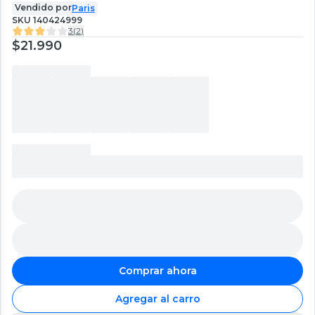
Vendido por
Paris
SKU
140424999
3
(
2
)
$21.990
Comprar ahora
Agregar al carro