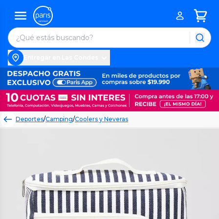
Entregar en Las Condes
Deportes
/
Camping
/
Coolers y Neveras