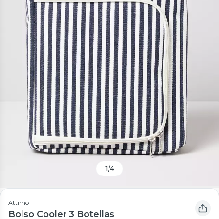
1
/
4
Attimo
Bolso Cooler 3 Botellas