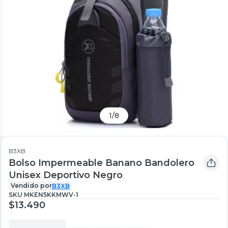
1
/
8
B3XB
Bolso Impermeable Banano Bandolero
Unisex Deportivo Negro
Vendido por
B3XB
SKU
MKEN5KKMWV-1
$13.490