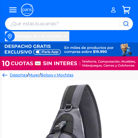
Entregar en Las Condes
Deportes
/
Mujer
/
Bolsos y Mochilas