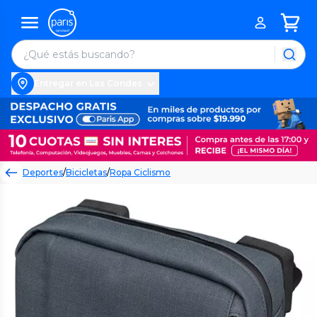
Entregar en Las Condes
Deportes
/
Bicicletas
/
Ropa Ciclismo