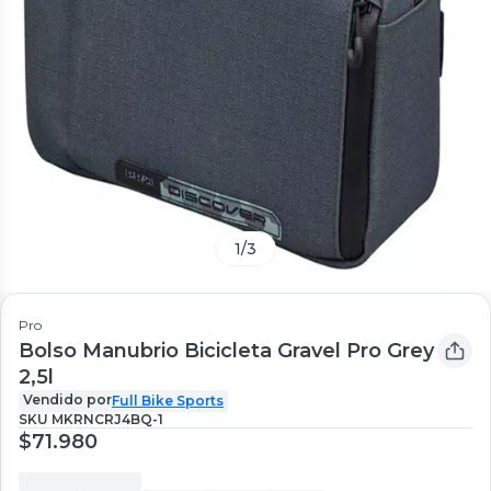
1
/
3
Pro
Bolso Manubrio Bicicleta Gravel Pro Grey
2,5l
Vendido por
Full Bike Sports
SKU
MKRNCRJ4BQ-1
$71.980