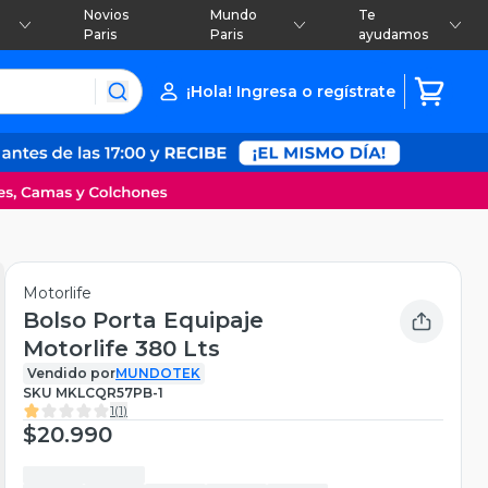
Novios
Mundo
Te
Paris
Paris
ayudamos
¡Hola! Ingresa o regístrate
Motorlife
Bolso Porta Equipaje
Motorlife 380 Lts
Vendido por
MUNDOTEK
SKU
MKLCQR57PB-1
1
(
1
)
$20.990