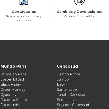
Contáctanos
Cambios y Devoluciones
Te ayudamos con dudas y
Conoce cómo pedirlos
solicitudes
Mundo Paris
Cencosud
Vende en Paris
Jumbo Prime
Sostenibilidad
Jumbo
Black Friday
Easy
Cyber Monday
Santa Isabel
Cyberday
Tarjeta Cencosud
Día de la Madre
Scotiabank
Día del niño
Seguros Cencosud