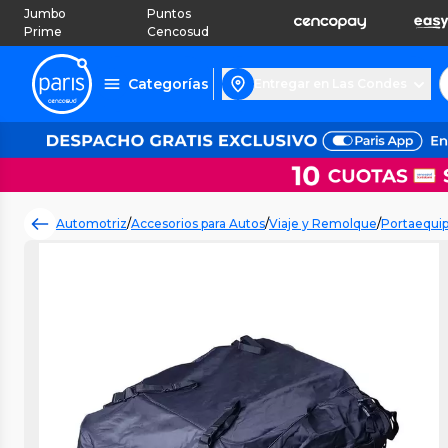
Jumbo
Puntos
Prime
Cencosud
Categorías
Entregar en Las Condes
Automotriz
/
Accesorios para Autos
/
Viaje y Remolque
/
Portaequip