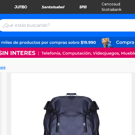
Cencosud
Scotiabank
aje