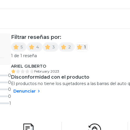
Filtrar reseñas por:
5
4
3
2
1
1 de 1 reseña
ARIEL GILBERTO
February 2023
0
Disconformidad con el producto
0
El productos no tiene los sujetadores a las barras del aut
0
Denunciar
0
1