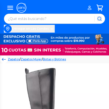
Entregar en Las Condes
Zapatos
/
Zapatos Mujer
/
Botas y Botines