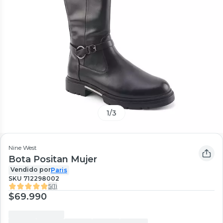
1
/
3
Nine West
Bota Positan Mujer
Vendido por
Paris
SKU
712298002
5
(
1
)
$69.990