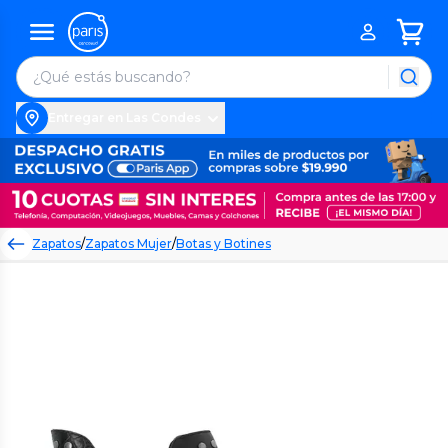
Entregar en Las Condes
Zapatos
/
Zapatos Mujer
/
Botas y Botines