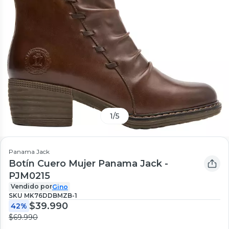
1
/
5
Panama Jack
Botín Cuero Mujer Panama Jack -
PJM0215
Vendido por
Gino
SKU
MK76DDBMZB-1
$39.990
42%
$69.990