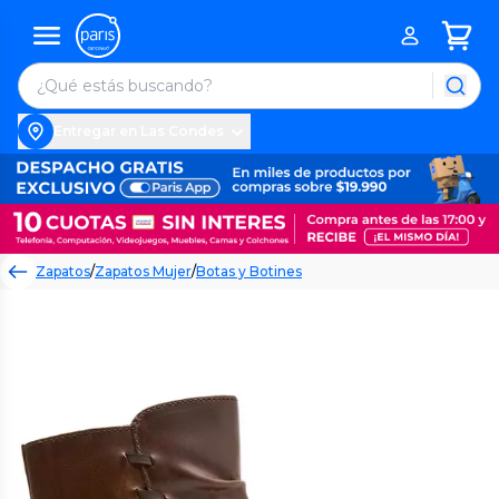
Entregar en Las Condes
Zapatos
/
Zapatos Mujer
/
Botas y Botines