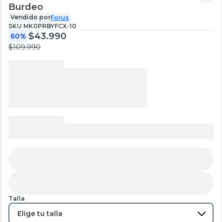
Burdeo
Vendido por
Forus
SKU
MK0PRBYFCX-10
$43.990
60%
$109.990
Talla