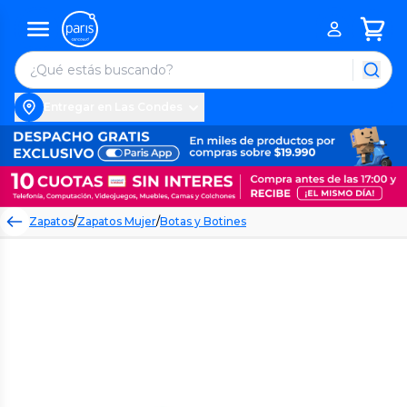
Entregar en Las Condes
Zapatos
/
Zapatos Mujer
/
Botas y Botines