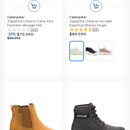
Caterpillar
Caterpillar
Zapatilla Urbana Caña Alta
Zapatilla Urbana Intruder
Hombre Versage Mid
Essential Blanco Mujer
0
(
0
)
5
(
3
)
$89.990
$79.990
20%
$99.990