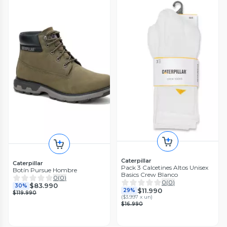
Caterpillar
Caterpillar
Pack 3 Calcetines Altos Unisex
Botín Pursue Hombre
Basics Crew Blanco
0
(
0
)
0
(
0
)
$83.990
30%
$11.990
29%
$119.990
(
$3.997 x un
)
$16.990