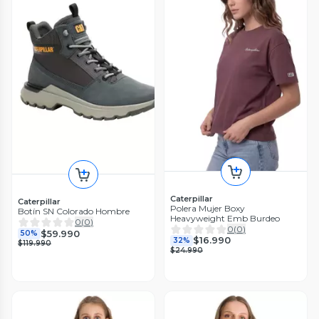
Caterpillar
Caterpillar
Polera Mujer Boxy
Botín SN Colorado Hombre
Heavyweight Emb Burdeo
0
(
0
)
0
(
0
)
$59.990
50%
$16.990
32%
$119.990
$24.990