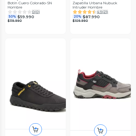
Botín Cuero Colorado-SN
Zapatilla Urbana Nubuck
Hombre
Intruder Hombre
0
(
0
)
4.9
(
21
)
$59.990
$87.990
50%
20%
$119.990
$109.990