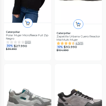
Caterpillar
Caterpillar
Polar Mujer Microfleece Full Zip
Zapatilla Urbana Cuero Reactor
Negro
Mid Multi Mujer
0
(
0
)
4.5
(
11
)
$27.990
30%
$93.990
10%
$39.990
$104.990