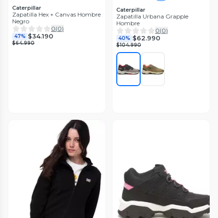
Caterpillar
Caterpillar
Zapatilla Hex + Canvas Hombre
Zapatilla Urbana Grapple
Negro
Hombre
0
(
0
)
0
(
0
)
$34.190
47%
$62.990
40%
$64.990
$104.990