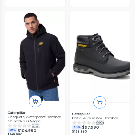
Caterpillar
Caterpillar
Chaqueta Waterproof Hombre
Botín Pursue WP Hombre
Chinook 2.0 Negro
0
(
0
)
0
(
0
)
$97.990
30%
$104.990
30%
$139.990
$149.990