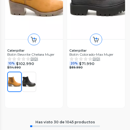
Caterpillar
Caterpillar
Botín Rewrite Chelsea Mujer
Botín Colorado-Max Mujer
0
(
0
)
0
(
0
)
$102.990
$71.990
10%
20%
$114.990
$89.990
Has visto
30
de
1045
productos