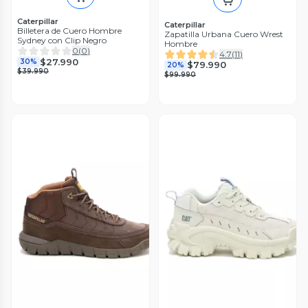
Caterpillar
Caterpillar
Billetera de Cuero Hombre
Zapatilla Urbana Cuero Wrest
Sydney con Clip Negro
Hombre
0
(
0
)
4.7
(
11
)
$27.990
30%
$79.990
20%
$39.990
$99.990