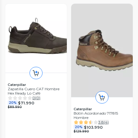
Caterpillar
Zapatilla Cuero CAT Hombre
Hex Ready Lo Café
0
(
0
)
$71.990
20%
$89.990
Caterpillar
Botín Acordonado 717815
Hombre
3.8
(
4
)
$103.990
20%
$129.990