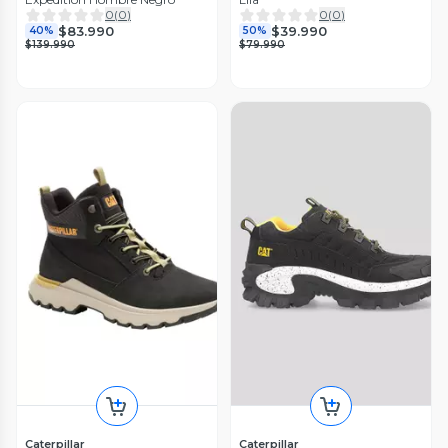
0
(
0
)
0
(
0
)
$83.990
$39.990
40%
50%
$139.990
$79.990
Caterpillar
Caterpillar