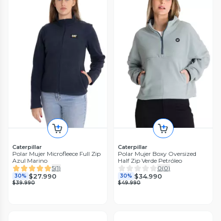
Caterpillar
Caterpillar
Polar Mujer Microfleece Full Zip
Polar Mujer Boxy Oversized
Azul Marino
Half Zip Verde Petróleo
5
(
1
)
0
(
0
)
$27.990
$34.990
30%
30%
$39.990
$49.990