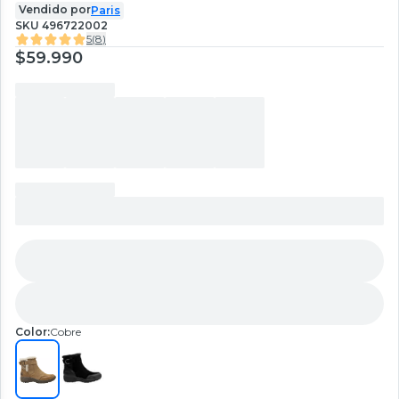
Vendido por
Paris
SKU
496722002
5
(
8
)
$59.990
Color:
Cobre