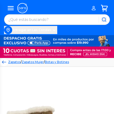
Entregar en Las Condes
Zapatos
/
Zapatos Mujer
/
Botas y Botines