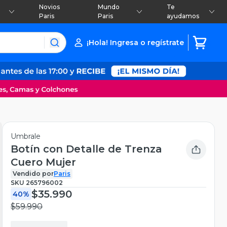
Novios
Mundo
Te
Paris
Paris
ayudamos
¡Hola! Ingresa o regístrate
Umbrale
Botín con Detalle de Trenza
Cuero Mujer
Vendido por
Paris
SKU
265796002
$35.990
40%
$59.990