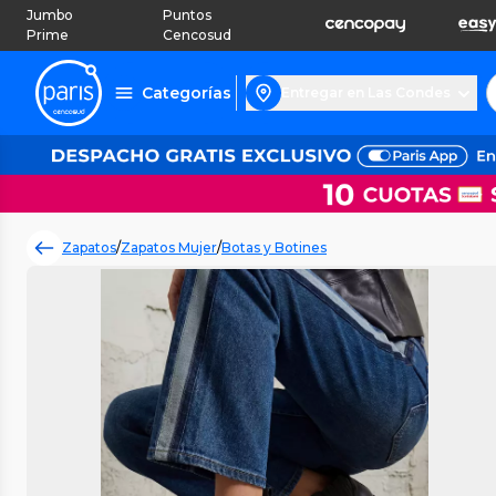
Jumbo
Puntos
Prime
Cencosud
Categorías
Entregar en Las Condes
Zapatos
/
Zapatos Mujer
/
Botas y Botines