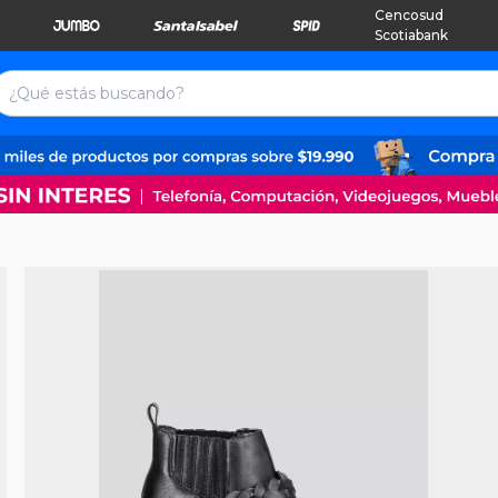
Cencosud
Scotiabank